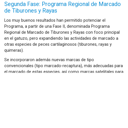
Segunda Fase: Programa Regional de Marcado
de Tiburones y Rayas
Los muy buenos resultados han permitido potenciar el
Programa, a partir de una Fase II, denominada Programa
Regional de Marcado de Tiburones y Rayas con foco principal
en el gatuzo, pero expandiendo las actividades de marcado a
otras especies de peces cartilaginosos (tiburones, rayas y
quimeras).
Se incorporaron además nuevas marcas de tipo
convencionales (tipo marcado-recaptura), más adecuadas para
el marcado de estas especies, así como marcas satelitales para
el estudio detallado de los movimientos (horizontales y
verticales) y uso de hábitat del gatuzo y otras especies.
En este contexto, se espera que en el mediano plazo el
Programa de marcado aporte información relevante acerca de
la ecología espacial de otras especies de condrictios de interés
para la región, en línea con los objetivos del plan de
investigación del Plan de Acción Regional de Tiburones y el Plan
de Recuperación del Gatuzo.