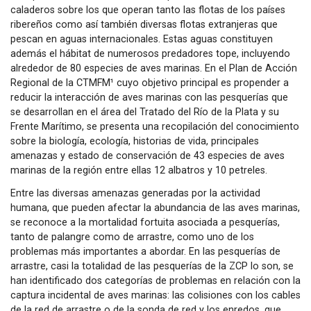
caladeros sobre los que operan tanto las flotas de los países
ribereños como así también diversas flotas extranjeras que
pescan en aguas internacionales. Estas aguas constituyen
además el hábitat de numerosos predadores tope, incluyendo
alrededor de 80 especies de aves marinas. En el Plan de Acción
Regional de la CTMFM¹ cuyo objetivo principal es propender a
reducir la interacción de aves marinas con las pesquerías que
se desarrollan en el área del Tratado del Río de la Plata y su
Frente Marítimo, se presenta una recopilación del conocimiento
sobre la biología, ecología, historias de vida, principales
amenazas y estado de conservación de 43 especies de aves
marinas de la región entre ellas 12 albatros y 10 petreles.
Entre las diversas amenazas generadas por la actividad
humana, que pueden afectar la abundancia de las aves marinas,
se reconoce a la mortalidad fortuita asociada a pesquerías,
tanto de palangre como de arrastre, como uno de los
problemas más importantes a abordar. En las pesquerías de
arrastre, casi la totalidad de las pesquerías de la ZCP lo son, se
han identificado dos categorías de problemas en relación con la
captura incidental de aves marinas: las colisiones con los cables
de la red de arrastre o de la sonda de red y los enredos, que