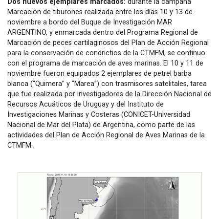
correspondiente a la última observación. Esta
Dos nuevos ejemplares marcados:
durante la campaña
Marcación de tiburones realizada entre los días 10 y 13 de
imagen indica la la trayectoria al día 28 de octubre.
noviembre a bordo del Buque de Investigación MAR
Entre los días 23 y 25 de octubre el ejemplar
ARGENTINO, y enmarcada dentro del Programa Regional de
permaneció en las Islas Georgias del Sur.
Marcación de peces cartilaginosos del Plan de Acción Regional
para la conservación de condrictios de la CTMFM, se continuo
con el programa de marcación de aves marinas. El 10 y 11 de
noviembre fueron equipados 2 ejemplares de petrel barba
blanca (“Quimera” y “Marea”) con trasmisores satelitales, tarea
que fue realizada por investigadores de la Dirección Nacional de
Recursos Acuáticos de Uruguay y del Instituto de
Investigaciones Marinas y Costeras (CONICET-Universidad
Nacional de Mar del Plata) de Argentina, como parte de las
actividades del Plan de Acción Regional de Aves Marinas de la
CTMFM.