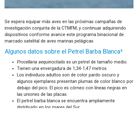
Se espera equipar más aves en las próximas campañas de
investigación conjunta de la CTMFM, y continuar adquiriendo
dispositivos conforme avance este programa binacional de
marcado satelital de aves marinas pelágicas.
Algunos datos sobre el Petrel Barba Blanca³
Procellaria aequinoctialis
es un petrel de tamaño medio.
Tienen una envergadura de 1,34-1,47 metros.
Los individuos adultos son de color pardo oscuro y
algunos ejemplares presentan plumas de color blanco por
debajo del pico. El pico es córneo con líneas negras en
las uniones de las placas.
El petrel barba blanca se encuentra ampliamente
distribuido en los mares del Sur.
Nidifica en las islas subantárticas de Francia, Nueva
Zelandia y el sur de África, así como en las Islas Georgias
del Sur y Malvinas.
Las Islas Georgias del Sur contienen la población