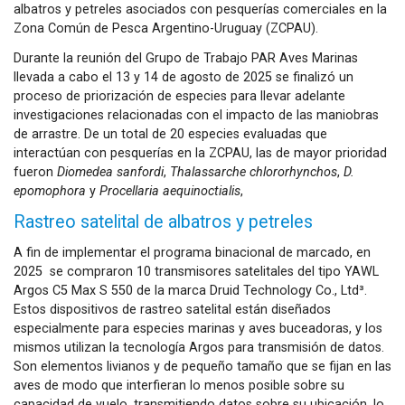
albatros y petreles asociados con pesquerías comerciales en la
Zona Común de Pesca Argentino-Uruguay (ZCPAU).
Durante la reunión del Grupo de Trabajo PAR Aves Marinas
llevada a cabo el 13 y 14 de agosto de 2025 se finalizó un
proceso de priorización de especies para llevar adelante
investigaciones relacionadas con el impacto de las maniobras
de arrastre. De un total de 20 especies evaluadas que
interactúan con pesquerías en la ZCPAU, las de mayor prioridad
fueron
Diomedea sanfordi
,
Thalassarche chlororhynchos
,
D.
epomophora
y
Procellaria aequinoctialis
,
Rastreo satelital de albatros y petreles
A fin de implementar el programa binacional de marcado, en
2025 se compraron 10 transmisores satelitales del tipo YAWL
Argos C5 Max S 550 de la marca Druid Technology Co., Ltd³.
Estos dispositivos de rastreo satelital están diseñados
especialmente para especies marinas y aves buceadoras, y los
mismos utilizan la tecnología Argos para transmisión de datos.
Son elementos livianos y de pequeño tamaño que se fijan en las
aves de modo que interfieran lo menos posible sobre su
capacidad de vuelo, transmitiendo datos sobre su ubicación, lo